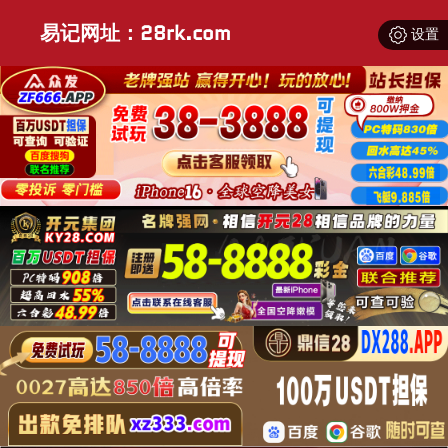
易记网址：28rk.com
设置