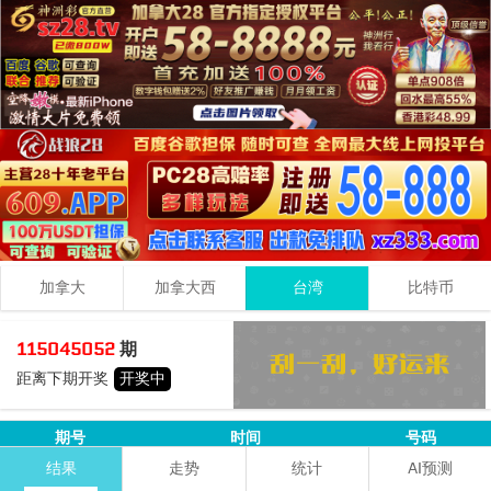
加拿大
加拿大西
台湾
比特币
8
6
0
14
115045052
期
+
+
=
距离下期开奖
开奖中
大
双
期号
时间
号码
7+0+7=
14
结果
走势
统计
AI预测
115045051
08-10 22:40:00